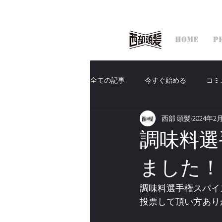
HOME
P
全ての記事
今すぐ始める
コミ
西部 頭髪
2024年2
調味料選
ました！
調味料選手権スパイ
投票して頂い方あり