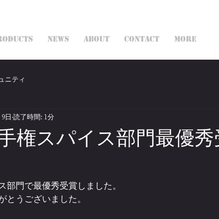
RODUCTS
NEWS
ABOUT
CONTACT
More
ュニティ
月9日
読了時間: 1分
手権スパイス部門最優秀
ス部門で最優秀受賞しました。
がとうございました。