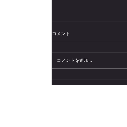
コメント
コメントを追加…
アウトドア用のヘアケア：西
部頭髪の魅力と活用方法