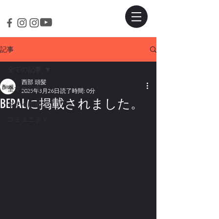
記事
全ての記事
西部 頭髪
全ての記事
2025年3月26日
読了時間: 0分
BEPALに掲載されました。
今すぐ始める
コミュニティ